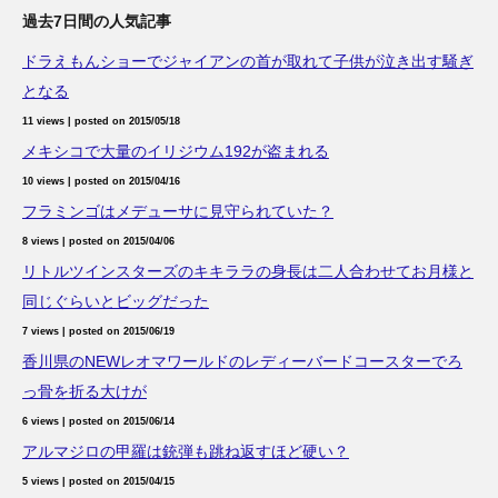
過去7日間の人気記事
ドラえもんショーでジャイアンの首が取れて子供が泣き出す騒ぎ
となる
11 views
|
posted on 2015/05/18
メキシコで大量のイリジウム192が盗まれる
10 views
|
posted on 2015/04/16
フラミンゴはメデューサに見守られていた？
8 views
|
posted on 2015/04/06
リトルツインスターズのキキララの身長は二人合わせてお月様と
同じぐらいとビッグだった
7 views
|
posted on 2015/06/19
香川県のNEWレオマワールドのレディーバードコースターでろ
っ骨を折る大けが
6 views
|
posted on 2015/06/14
アルマジロの甲羅は銃弾も跳ね返すほど硬い？
5 views
|
posted on 2015/04/15