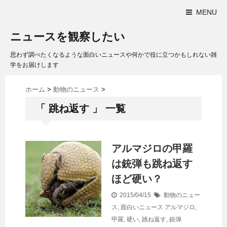
MENU
ニュースを観察したい
思わず調べたくなるような面白いニュースや何かで役に立つかもしれない雑
学をお届けします
ホーム
>
動物のニュース
>
「 跳ね返す 」 一覧
アルマジロの甲羅
は銃弾も跳ね返す
ほど硬い？
2015/04/15
動物のニュー
ス
,
面白いニュース
アルマジロ
,
甲羅
,
硬い
,
跳ね返す
,
銃弾