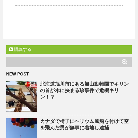
購読する
NEW POST
北海道旭川市にある旭山動物園でキリン
の首が木に挟まる珍事件で危機キリ
ン！？
カナダで椅子にヘリウム風船を付けて空
を飛んだ男が無事に着地し逮捕