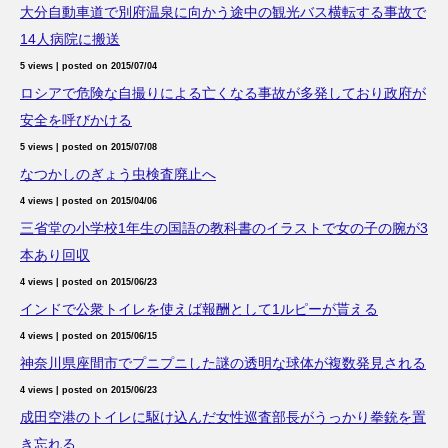
大分自動車道で別府温泉に向かう途中の観光バス横転する事故で
14人病院に搬送
5 views
|
posted on 2015/07/04
ロシアで危険な自撮りによる亡くなる事故が多発しており政府が
安全を呼びかける
5 views
|
posted on 2015/07/08
なつかしのぎょう虫検査廃止へ
4 views
|
posted on 2015/04/06
三省堂の小学校1年生の国語の教科書のイラストで女の子の腕が3
本あり回収
4 views
|
posted on 2015/06/23
インドで公衆トイレを使えば報酬として1ルピーが貰える
4 views
|
posted on 2015/06/15
神奈川県座間市でプニプニした謎の透明な球体が複数発見される
4 views
|
posted on 2015/06/23
成田空港のトイレに駆け込んだ女性巡査部長がうっかり拳銃を置
き忘れる