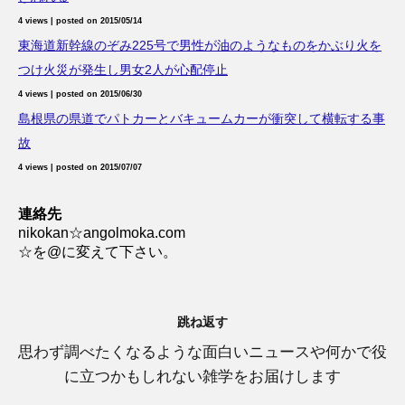
4 views
|
posted on 2015/05/14
東海道新幹線のぞみ225号で男性が油のようなものをかぶり火を
つけ火災が発生し男女2人が心配停止
4 views
|
posted on 2015/06/30
島根県の県道でパトカーとバキュームカーが衝突して横転する事
故
4 views
|
posted on 2015/07/07
連絡先
nikokan☆angolmoka.com
☆を@に変えて下さい。
跳ね返す
思わず調べたくなるような面白いニュースや何かで役
に立つかもしれない雑学をお届けします