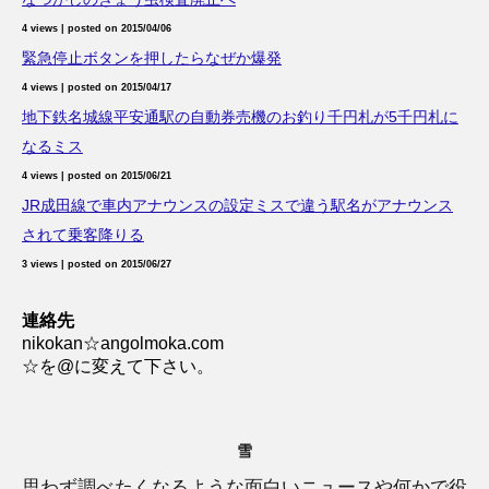
4 views
|
posted on 2015/04/06
緊急停止ボタンを押したらなぜか爆発
4 views
|
posted on 2015/04/17
地下鉄名城線平安通駅の自動券売機のお釣り千円札が5千円札に
なるミス
4 views
|
posted on 2015/06/21
JR成田線で車内アナウンスの設定ミスで違う駅名がアナウンス
されて乗客降りる
3 views
|
posted on 2015/06/27
連絡先
nikokan☆angolmoka.com
☆を@に変えて下さい。
雪
思わず調べたくなるような面白いニュースや何かで役