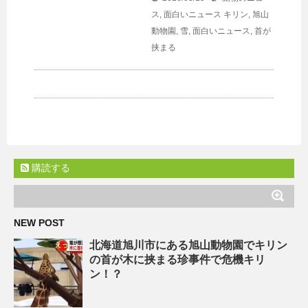
ス
,
面白いニュース
キリン
,
旭山
動物園
,
雪
,
面白いニュース
,
首が
挟まる
購読する
NEW POST
北海道旭川市にある旭山動物園でキリン
の首が木に挟まる珍事件で危機キリ
ン！？