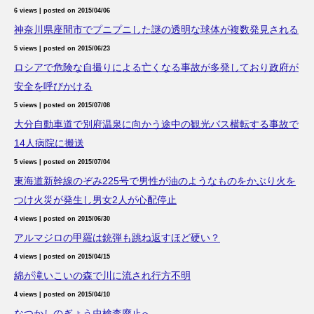
6 views
|
posted on 2015/04/06
神奈川県座間市でプニプニした謎の透明な球体が複数発見される
5 views
|
posted on 2015/06/23
ロシアで危険な自撮りによる亡くなる事故が多発しており政府が
安全を呼びかける
5 views
|
posted on 2015/07/08
大分自動車道で別府温泉に向かう途中の観光バス横転する事故で
14人病院に搬送
5 views
|
posted on 2015/07/04
東海道新幹線のぞみ225号で男性が油のようなものをかぶり火を
つけ火災が発生し男女2人が心配停止
4 views
|
posted on 2015/06/30
アルマジロの甲羅は銃弾も跳ね返すほど硬い？
4 views
|
posted on 2015/04/15
綿が滝いこいの森で川に流され行方不明
4 views
|
posted on 2015/04/10
なつかしのぎょう虫検査廃止へ