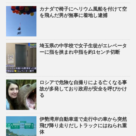
カナダで椅子にヘリウム風船を付けて空
を飛んだ男が無事に着地し逮捕
埼玉県の中学校で女子生徒がエレベータ
ーに指を挟まれ中指を約1センチ切断
ロシアで危険な自撮りによる亡くなる事
故が多発しており政府が安全を呼びかけ
る
伊勢湾岸自動車道で走行中の車から突然
飛び降り走りだしトラックにはねられ重
体