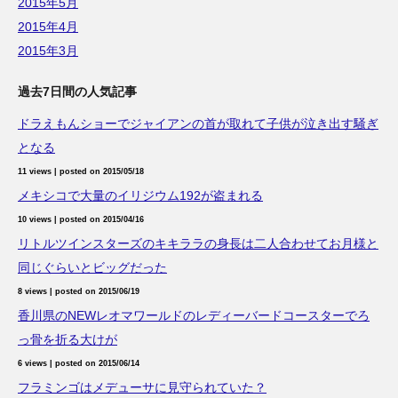
2015年5月
2015年4月
2015年3月
過去7日間の人気記事
ドラえもんショーでジャイアンの首が取れて子供が泣き出す騒ぎ
となる
11 views
|
posted on 2015/05/18
メキシコで大量のイリジウム192が盗まれる
10 views
|
posted on 2015/04/16
リトルツインスターズのキキララの身長は二人合わせてお月様と
同じぐらいとビッグだった
8 views
|
posted on 2015/06/19
香川県のNEWレオマワールドのレディーバードコースターでろ
っ骨を折る大けが
6 views
|
posted on 2015/06/14
フラミンゴはメデューサに見守られていた？