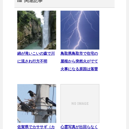
関連記事
綿が滝いこいの森で川
鳥取県鳥取市で住宅の
に流され行方不明
屋根から突然火がでて
火事になる原因は落雷
佐賀県でカササギ（カ
心霊写真が出回らなく