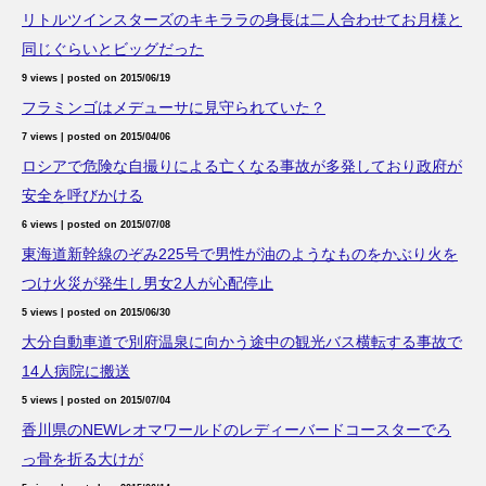
リトルツインスターズのキキララの身長は二人合わせてお月様と
同じぐらいとビッグだった
9 views
|
posted on 2015/06/19
フラミンゴはメデューサに見守られていた？
7 views
|
posted on 2015/04/06
ロシアで危険な自撮りによる亡くなる事故が多発しており政府が
安全を呼びかける
6 views
|
posted on 2015/07/08
東海道新幹線のぞみ225号で男性が油のようなものをかぶり火を
つけ火災が発生し男女2人が心配停止
5 views
|
posted on 2015/06/30
大分自動車道で別府温泉に向かう途中の観光バス横転する事故で
14人病院に搬送
5 views
|
posted on 2015/07/04
香川県のNEWレオマワールドのレディーバードコースターでろ
っ骨を折る大けが