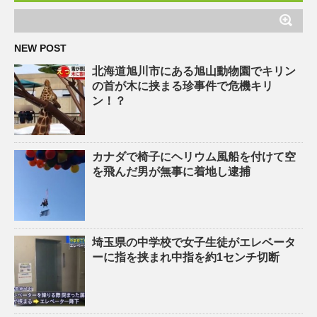
NEW POST
北海道旭川市にある旭山動物園でキリン
の首が木に挟まる珍事件で危機キリ
ン！？
カナダで椅子にヘリウム風船を付けて空
を飛んだ男が無事に着地し逮捕
埼玉県の中学校で女子生徒がエレベータ
ーに指を挟まれ中指を約1センチ切断