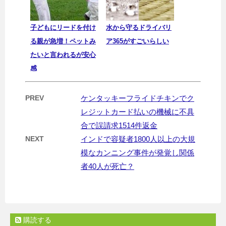
子どもにリードを付け
水から守るドライバリ
る親が急増！ペットみ
ア365がすごいらしい
たいと言われるが安心
感
PREV
ケンタッキーフライドチキンでク
レジットカード払いの機械に不具
合で誤請求1514件返金
NEXT
インドで容疑者1800人以上の大規
模なカンニング事件が発覚し関係
者40人が死亡？
購読する