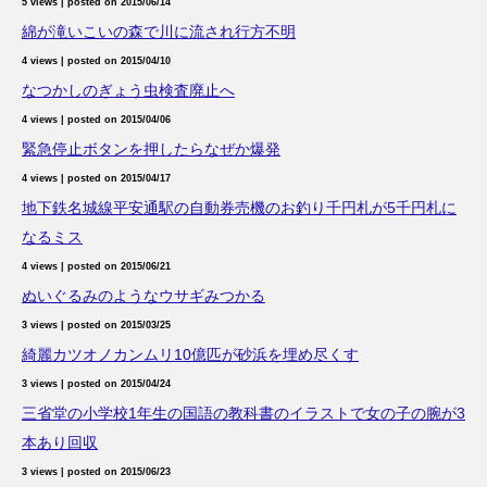
5 views
|
posted on 2015/06/14
綿が滝いこいの森で川に流され行方不明
4 views
|
posted on 2015/04/10
なつかしのぎょう虫検査廃止へ
4 views
|
posted on 2015/04/06
緊急停止ボタンを押したらなぜか爆発
4 views
|
posted on 2015/04/17
地下鉄名城線平安通駅の自動券売機のお釣り千円札が5千円札に
なるミス
4 views
|
posted on 2015/06/21
ぬいぐるみのようなウサギみつかる
3 views
|
posted on 2015/03/25
綺麗カツオノカンムリ10億匹が砂浜を埋め尽くす
3 views
|
posted on 2015/04/24
三省堂の小学校1年生の国語の教科書のイラストで女の子の腕が3
本あり回収
3 views
|
posted on 2015/06/23