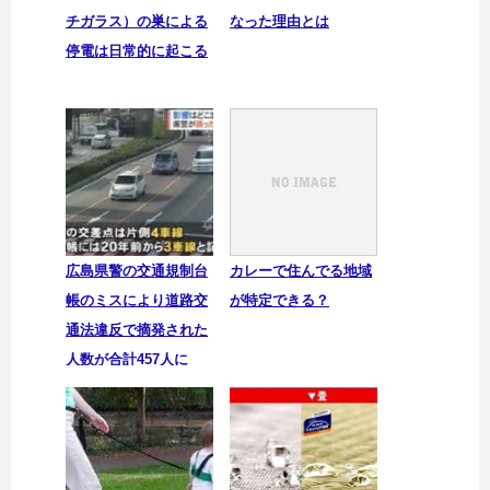
チガラス）の巣による
なった理由とは
停電は日常的に起こる
広島県警の交通規制台
カレーで住んでる地域
帳のミスにより道路交
が特定できる？
通法違反で摘発された
人数が合計457人に